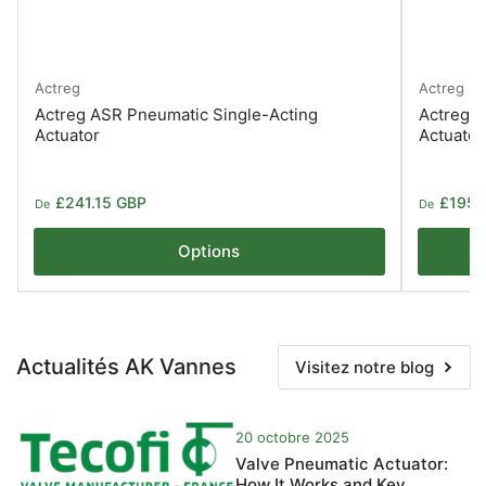
Actreg
Actreg
Actreg ASR Pneumatic Single-Acting
Actreg 
Actuator
Actuator
Prix
Prix
£241.15 GBP
£195.
De
De
Options
Actualités AK Vannes
Visitez notre blog
20 octobre 2025
Valve Pneumatic Actuator:
How It Works and Key