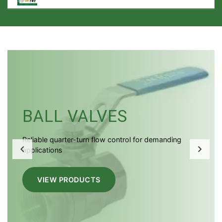
BUTTERFLY VALVES
Lightweight high-performance isolation for efficient
flow management
LEARN MORE