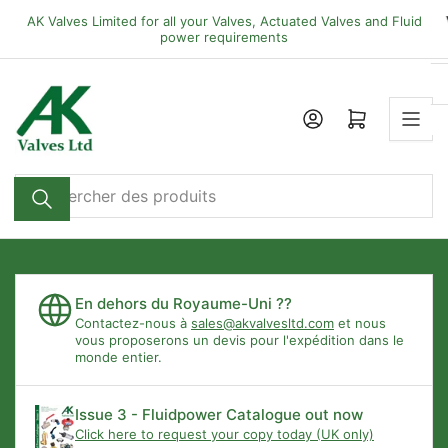
Passer
AK Valves Limited for all your Valves, Actuated Valves and Fluid
directement
power requirements
au
contenu
Ouvrir le panier
Rechercher
des
produits
En dehors du Royaume-Uni ??
Contactez-nous à
sales@akvalvesltd.com
et nous
vous proposerons un devis pour l'expédition dans le
monde entier.
Issue 3 - Fluidpower Catalogue out now
Click here to request your copy today (UK only)