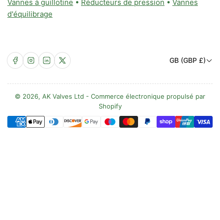
Vannes à guillotine
•
Réducteurs de pression
•
Vannes
d'équilibrage
P
Facebook
Instagram
LinkedIn
X
GB (GBP £)
a
y
s
© 2026,
AK Valves Ltd
-
Commerce électronique propulsé par
Shopify
/
Méthodes
R
de
é
paiement
g
i
o
n