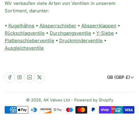
Wir verkaufen viele Arten von Ventilen in unserem
Sortiment, darunter:
•
Kugelhähne
•
Absperrschieber
•
Absperrklappen
•
Rückschlagventile
•
Durchgangsventile
•
Y-Siebe
•
Plattenschieberventile
•
Druckminderventile
•
Ausgleichsventile
L
Facebook
Instagram
LinkedIn
X
GB (GBP £)
a
n
d
© 2026,
AK Valves Ltd
-
Powered by Shopify
Zahlungsmethoden
/
R
e
g