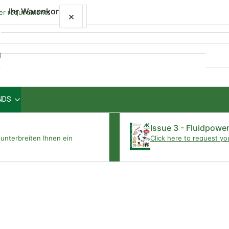
Ihr Warenkorb
wer requirements
×
×
Schnellansicht
NDS
Ihr Warenkorb ist leer
Issue 3 - Fluidpowe
unterbreiten Ihnen ein
Click here to request yo