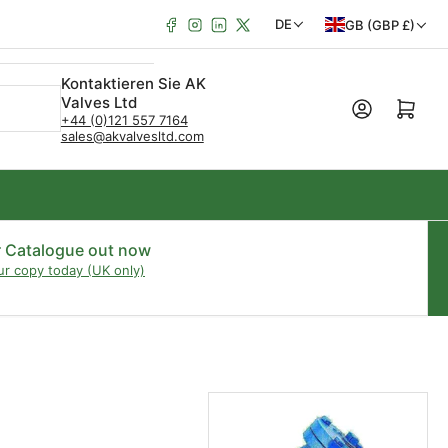
Facebook
Instagram
LinkedIn
X
L
S
DE
GB (GBP £)
a
p
Kontaktieren Sie AK
n
r
Valves Ltd
Mini-Warenkorb öffn
d
a
+44 (0)121 557 7164
sales@akvalvesltd.com
/
c
R
h
e
e
g
r Catalogue out now
ur copy today (UK only)
i
o
n