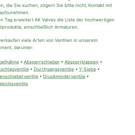
en, die Sie suchen, zögern Sie bitte nicht, Kontakt mit
aufzunehmen.
n Tag erweitert AK Valves die Liste der hochwertigen
ilprodukte, einschließlich Armaturen.
verkaufen viele Arten von Ventilen in unserem
iment, darunter:
gelhähne
•
Absperrschieber
•
Absperrklappen
•
schlagventile
•
Durchgangsventile
•
Y-Siebe
•
tenschieberventile
•
Druckminderventile
•
leichsventile