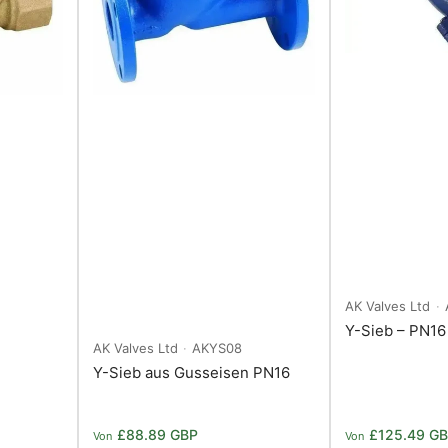
AK Valves Ltd
Y-Sieb – PN16
AK Valves Ltd
AKYS08
Y-Sieb aus Gusseisen PN16
Normaler
Normaler
£88.89 GBP
£125.49 G
Von
Von