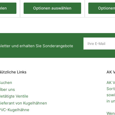
Preis
Preis
hlen
Optionen auswählen
Optione
Ihre
E-
letter und erhalten Sie Sonderangebote
Mail
Nützliche Links
AK V
Suchen
AK V
Sort
Über uns
sow
Betätigte Ventile
in u
Lieferant von Kugelhähnen
PVC-Kugelhähne
Wenn