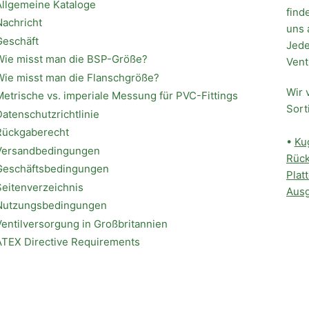
Allgemeine Kataloge
find
Nachricht
uns 
Geschäft
Jede
Wie misst man die BSP-Größe?
Vent
Wie misst man die Flanschgröße?
Wir 
Metrische vs. imperiale Messung für PVC-Fittings
Sort
Datenschutzrichtlinie
Rückgaberecht
•
Ku
Versandbedingungen
Rück
Geschäftsbedingungen
Plat
Seitenverzeichnis
Ausg
Nutzungsbedingungen
Ventilversorgung in Großbritannien
ATEX Directive Requirements