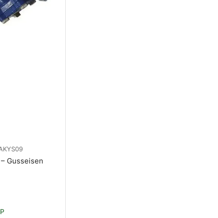
AKYS09
 – Gusseisen
BP