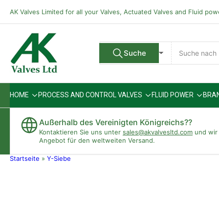
Zum
AK Valves Limited for all your Valves, Actuated Valves and Fluid po
Inhalt
springen
Suche
Suche
Alle Verkäufer
nach
Produkten
HOME
PROCESS AND CONTROL VALVES
FLUID POWER
BRA
Außerhalb des Vereinigten Königreichs??
Kontaktieren Sie uns unter
sales@akvalvesltd.com
und wir 
Angebot für den weltweiten Versand.
Startseite
»
Y-Siebe