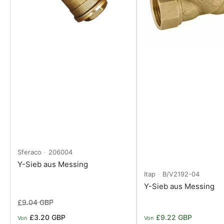
Sferaco
206004
Y-Sieb aus Messing
Itap
B/V2192-04
Y-Sieb aus Messing
Normaler
Ausverkaufspreis
£9.04 GBP
Preis
Normaler
£3.20 GBP
£9.22 GBP
Von
Von