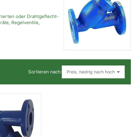
rierten oder Drahtgeflecht-
äte, Regelventile,
Sortieren nach: