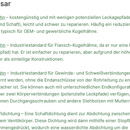
ssar
ahn
– kostengünstig und mit wenigen potenziellen Leckagepfad
d Schaft), leicht und schwer zu reparieren. Häufig ein reduzie
 typisch für OEM- und gewerbliche Kugelhähne.
ahn
– Industriestandard für Flansch-Kugelhähne, da er nur ein
kpfad) hat. Er ist einfacher zu reparieren, aber aufgrund der hö
r als einteilige Konstruktionen.
ahn
– Industriestandard für Gewinde- und Schweißverbindungen
ernt werden, ohne die Endanschlüsse von der Rohrleitung zu e
facher ist. Sie können auch mit unterschiedlichen Endkonfigurat
ber zwei Körperverbindungen (potenzielle Leckpfade) verfüge
ionen Durchgangsschrauben und andere Stehbolzen mit Muttern
ftdichtung – Eine Schaftdichtung dient zur Abdichtung zwische
dem Ventilkörper. Diese Dichtung wird dann mithilfe einer Sto
mmengedrückt, wodurch eine wasserdichte Abdichtung um die