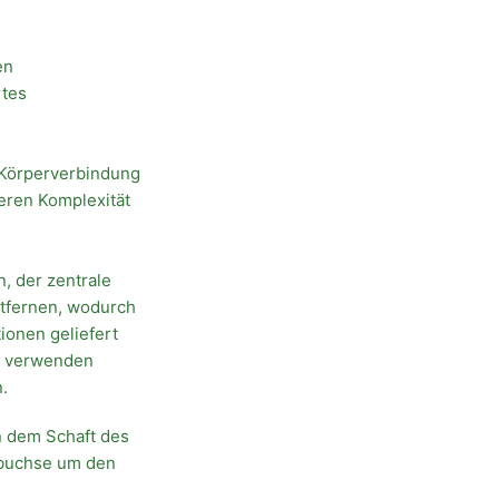
en
rtes
e Körperverbindung
heren Komplexität
, der zentrale
ntfernen, wodurch
ionen geliefert
n, verwenden
.
n dem Schaft des
pfbuchse um den