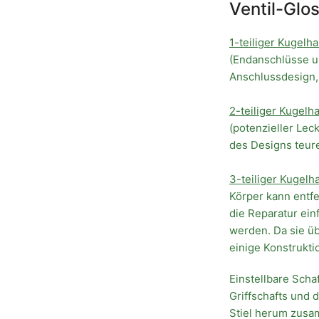
Ventil-Glo
1-teiliger Kugelh
(Endanschlüsse un
Anschlussdesign,
2-teiliger Kugelh
(potenzieller Lec
des Designs teure
3-teiliger Kugelh
Körper kann entf
die Reparatur ein
werden. Da sie ü
einige Konstrukt
Einstellbare Scha
Griffschafts und 
Stiel herum zusa