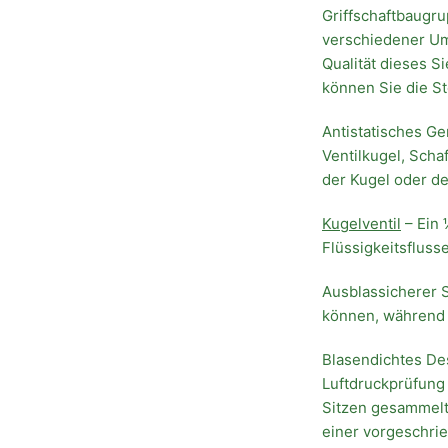
Griffschaftbaugru
verschiedener U
Qualität dieses S
können Sie die S
Antistatisches Ge
Ventilkugel, Scha
der Kugel oder de
Kugelventil
– Ein 
Flüssigkeitsflusse
Ausblassicherer S
können, während d
Blasendichtes Desi
Luftdruckprüfung
Sitzen gesammelt 
einer vorgeschri