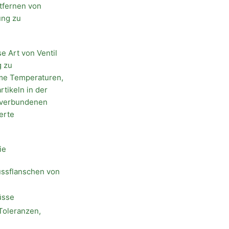
tfernen von
ung zu
se Art von Ventil
g zu
eme Temperaturen,
tikeln in der
t verbundenen
erte
ie
ussflanschen von
üsse
Toleranzen,