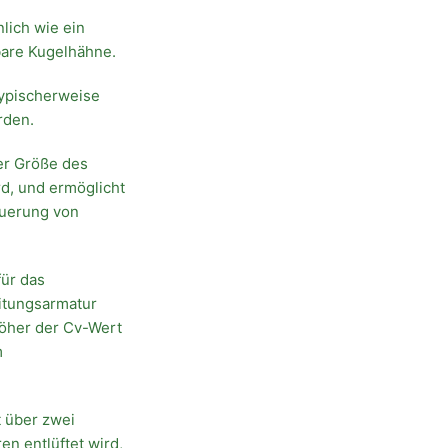
lich wie ein
bare Kugelhähne.
typischerweise
rden.
der Größe des
d, und ermöglicht
euerung von
für das
eitungsarmatur
 höher der Cv-Wert
m
t über zwei
n entlüftet wird,