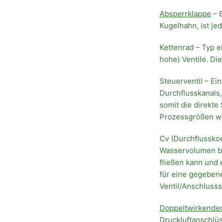
Absperrklappe
– E
Kugelhahn, ist je
Kettenrad – Typ 
hohe) Ventile. Di
Steuerventil – Ei
Durchflusskanals,
somit die direkte
Prozessgrößen wi
Cv (Durchflusskoe
Wasservolumen bei
fließen kann und 
für eine gegebene
Ventil/Anschlusss
Doppeltwirkender
Druckluftanschlüs