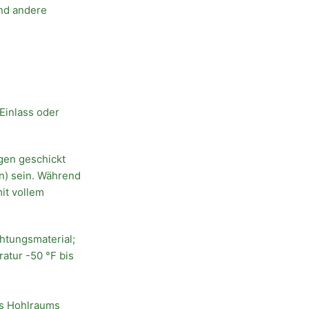
und andere
Einlass oder
gen geschickt
n) sein. Während
it vollem
chtungsmaterial;
atur -50 °F bis
es Hohlraums