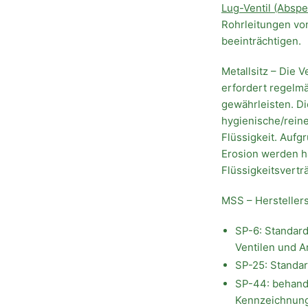
Lug-Ventil (Abspe
Rohrleitungen von
beeinträchtigen.
Metallsitz – Die V
erfordert regelm
gewährleisten. Di
hygienische/reine
Flüssigkeit. Auf
Erosion werden hä
Flüssigkeitsvert
MSS – Herstellers
SP-6: Standard
Ventilen und 
SP-25: Standar
SP-44: behand
Kennzeichnung 