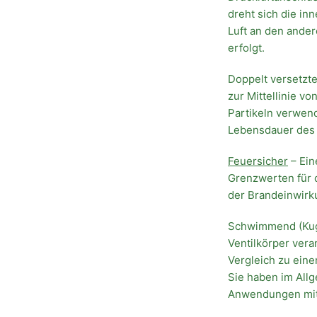
dreht sich die in
Luft an den ande
erfolgt.
Doppelt versetzte
zur Mittellinie v
Partikeln verwend
Lebensdauer des 
Feuersicher
– Ein
Grenzwerten für 
der Brandeinwirk
Schwimmend (Kuge
Ventilkörper vera
Vergleich zu eine
Sie haben im Al
Anwendungen mit