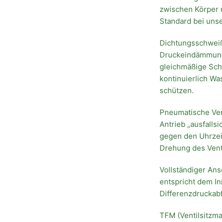
zwischen Körper 
Standard bei uns
Dichtungsschweiß
Druckeindämmung 
gleichmäßige Sch
kontinuierlich Wa
schützen.
Pneumatische Vent
Antrieb „ausfalls
gegen den Uhrzei
Drehung des Venti
Vollständiger An
entspricht dem I
Differenzdruckabf
TFM (Ventilsitzma