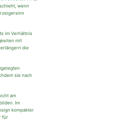
eschieht, wenn
rzeigersinn
ts im Verhältnis
gkeiten mit
verlängern die
stgelegten
achdem sie nach
nicht am
bilden. Im
Design kompakter
 für