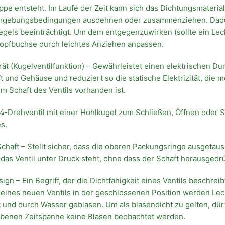
ppe entsteht. Im Laufe der Zeit kann sich das Dichtungsmateria
mgebungsbedingungen ausdehnen oder zusammenziehen. Dadu
iegels beeinträchtigt. Um dem entgegenzuwirken (sollte ein Leck
topfbuchse durch leichtes Anziehen anpassen.
rät (Kugelventilfunktion) – Gewährleistet einen elektrischen 
ft und Gehäuse und reduziert so die statische Elektrizität, die 
m Schaft des Ventils vorhanden ist.
¼-Drehventil mit einer Hohlkugel zum Schließen, Öffnen oder 
s.
chaft – Stellt sicher, dass die oberen Packungsringe ausgetau
as Ventil unter Druck steht, ohne dass der Schaft herausgedrü
gn – Ein Begriff, der die Dichtfähigkeit eines Ventils beschreib
 eines neuen Ventils in der geschlossenen Position werden Le
und durch Wasser geblasen. Um als blasendicht zu gelten, dür
ebenen Zeitspanne keine Blasen beobachtet werden.