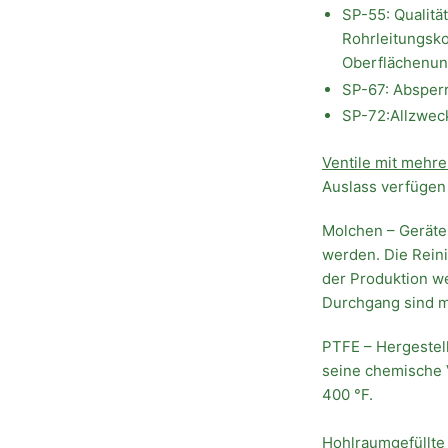
SP-55: Qualitä
Rohrleitungsk
Oberflächenun
SP-67: Absper
SP-72:Allzwec
Ventile mit mehre
Auslass verfügen
Molchen – Geräte
werden. Die Rein
der Produktion w
Durchgang sind m
PTFE – Hergestell
seine chemische V
400 °F.
Hohlraumgefüllte 