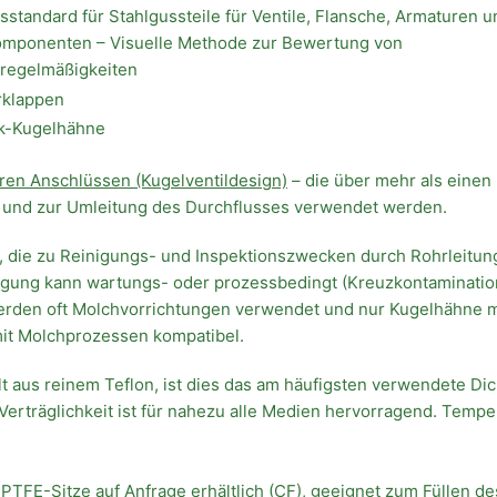
tsstandard für Stahlgussteile für Ventile, Flansche, Armaturen 
omponenten – Visuelle Methode zur Bewertung von
regelmäßigkeiten
rklappen
k-Kugelhähne
ren Anschlüssen (Kugelventildesign)
– die über mehr als einen 
 und zur Umleitung des Durchflusses verwendet werden.
, die zu Reinigungs- und Inspektionszwecken durch Rohrleitun
igung kann wartungs- oder prozessbedingt (Kreuzkontaminatio
erden oft Molchvorrichtungen verwendet und nur Kugelhähne m
it Molchprozessen kompatibel.
t aus reinem Teflon, ist dies das am häufigsten verwendete Di
erträglichkeit ist für nahezu alle Medien hervorragend. Temper
PTFE-Sitze auf Anfrage erhältlich (CF), geeignet zum Füllen d