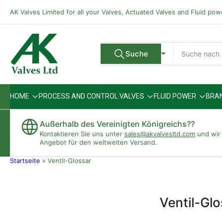
Zum
AK Valves Limited for all your Valves, Actuated Valves and Fluid po
Inhalt
springen
Suche
Suche
Alle Verkäufer
nach
Produkten
HOME
PROCESS AND CONTROL VALVES
FLUID POWER
BRA
Außerhalb des Vereinigten Königreichs??
Kontaktieren Sie uns unter
sales@akvalvesltd.com
und wir 
Angebot für den weltweiten Versand.
Startseite
»
Ventil-Glossar
Ventil-Glo