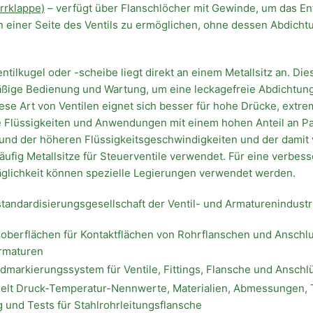
rrklappe)
– verfügt über Flanschlöcher mit Gewinde, um das En
 einer Seite des Ventils zu ermöglichen, ohne dessen Abdicht
entilkugel oder -scheibe liegt direkt an einem Metallsitz an. Die
äßige Bedienung und Wartung, um eine leckagefreie Abdichtun
ese Art von Ventilen eignet sich besser für hohe Drücke, extr
 Flüssigkeiten und Anwendungen mit einem hohen Anteil an Par
grund der höheren Flüssigkeitsgeschwindigkeiten und der dami
ufig Metallsitze für Steuerventile verwendet. Für eine verbess
räglichkeit können spezielle Legierungen verwendet werden.
tandardisierungsgesellschaft der Ventil- und Armaturenindustr
oberflächen für Kontaktflächen von Rohrflanschen und Anschl
Armaturen
dmarkierungssystem für Ventile, Fittings, Flansche und Anschl
elt Druck-Temperatur-Nennwerte, Materialien, Abmessungen, 
und Tests für Stahlrohrleitungsflansche