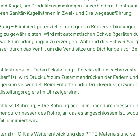
und Kugel, um Produktansammlungen zu verhindern. Hohlraumge
eren Sanitär-Kugelhähnen in Zwei- und Dreiwegeausführung.
ung – Eliminiert potenzielle Leckagen an Körperverbindungen
zu gewährleisten. Wird mit automatischen Schweißgeräten d
weißdurchdringungen zu erzeugen. Während des Schweißvorga
sser durch das Ventil, um die Ventilsitze und Dichtungen vor 
ilantriebe mit Federrückstellung – Entwickelt, um sicherzustel
icher“ ist, wird Druckluft zum Zusammendrücken der Federn und
gersinn verwendet. Beim Entlüften oder Druckverlust erzwingt 
lstellungsreglers im Uhrzeigersinn.
schluss (Bohrung) – Die Bohrung oder der Innendurchmesser de
nnendurchmesser des Rohrs, an das es angeschlossen ist, wodu
all minimiert wird.
terial) – Gilt als Weiterentwicklung des PTFE-Materials und ver