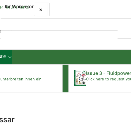
Ihr Warenkorb
wer requirements
×
×
Schnellansicht
NDS
Ihr Warenkorb ist leer
Issue 3 - Fluidpowe
unterbreiten Ihnen ein
Click here to request yo
ssar