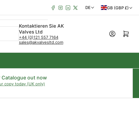
Facebook
Instagram
LinkedIn
X
L
S
DE
GB (GBP £)
a
p
Kontaktieren Sie AK
n
r
Valves Ltd
Mini-Warenkorb öffn
d
a
+44 (0)121 557 7164
sales@akvalvesltd.com
/
c
R
h
e
e
g
r Catalogue out now
ur copy today (UK only)
i
o
n