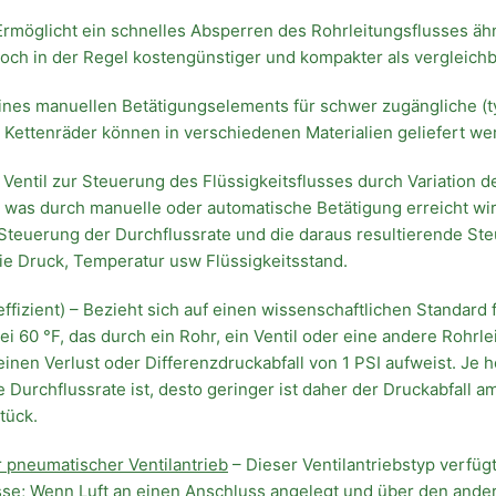
rmöglicht ein schnelles Absperren des Rohrleitungsflusses ähn
doch in der Regel kostengünstiger und kompakter als vergleich
eines manuellen Betätigungselements für schwer zugängliche (
e Kettenräder können in verschiedenen Materialien geliefert we
n Ventil zur Steuerung des Flüssigkeitsflusses durch Variation 
 was durch manuelle oder automatische Betätigung erreicht wir
 Steuerung der Durchflussrate und die daraus resultierende St
e Druck, Temperatur usw Flüssigkeitsstand.
ffizient) – Bezieht sich auf einen wissenschaftlichen Standard 
 60 °F, das durch ein Rohr, ein Ventil oder eine andere Rohrl
einen Verlust oder Differenzdruckabfall von 1 PSI aufweist. Je
 Durchflussrate ist, desto geringer ist daher der Druckabfall a
tück.
 pneumatischer Ventilantrieb
– Dieser Ventilantriebstyp verfüg
se; Wenn Luft an einen Anschluss angelegt und über den andere