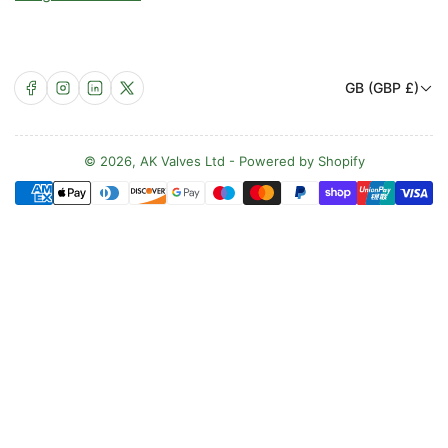
L
Facebook
Instagram
LinkedIn
X
GB (GBP £)
a
n
d
© 2026,
AK Valves Ltd
-
Powered by Shopify
Zahlungsmethoden
/
R
e
g
i
o
n