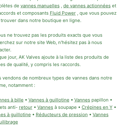
lètes de
vannes manuelles
,
de vannes actionnées
et
accords et composants
Fluid Power
, que vous pouvez
 trouver dans notre boutique en ligne.
ous ne trouvez pas les produits exacts que vous
erchez sur notre site Web, n'hésitez pas à nous
acter.
ue jour, AK Valves ajoute à la liste des produits de
es de qualité, y compris les raccords.
 vendons de nombreux types de vannes dans notre
e, notamment :
nes à bille
•
Vannes à guillotine
•
Vannes
papillon •
ets anti-
retour
•
Vannes
à soupape •
Crépines en Y
•
es à guillotine
•
Réducteurs de pression
•
Vannes
uilibrage