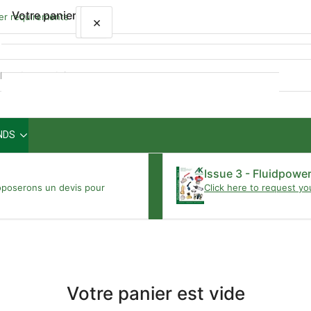
Votre panier
wer requirements
×
×
Aperçu
rapide
NDS
Votre panier est vide
Issue 3 - Fluidpowe
oposerons un devis pour
Click here to request yo
Votre panier est vide