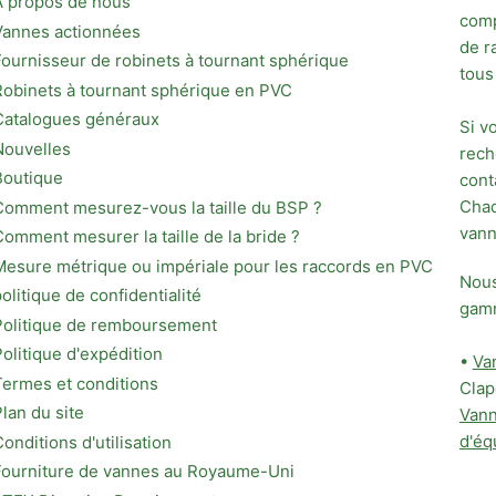
À propos de nous
comp
Vannes actionnées
de r
Fournisseur de robinets à tournant sphérique
tous
Robinets à tournant sphérique en PVC
Catalogues généraux
Si v
Nouvelles
rech
Boutique
cont
Chaq
Comment mesurez-vous la taille du BSP ?
vann
Comment mesurer la taille de la bride ?
Mesure métrique ou impériale pour les raccords en PVC
Nous
politique de confidentialité
gamm
Politique de remboursement
Politique d'expédition
•
Van
Termes et conditions
Clap
Plan du site
Vann
d'éq
Conditions d'utilisation
Fourniture de vannes au Royaume-Uni