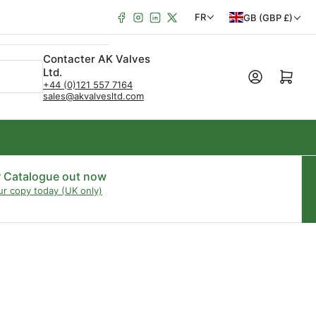
Facebook
Instagram
LinkedIn
X
P
L
FR
GB (GBP £)
a
a
Contacter AK Valves
y
n
Ltd.
Ouvrir le panie
s
g
+44 (0)121 557 7164
sales@akvalvesltd.com
/
u
R
e
é
g
r Catalogue out now
ur copy today (UK only)
i
o
n