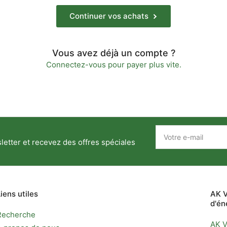
Continuer vos achats
Vous avez déjà un compte ?
Connectez-vous
pour payer plus vite.
Votre
e-
etter et recevez des offres spéciales
mail
Liens utiles
AK V
d'én
Recherche
AK V