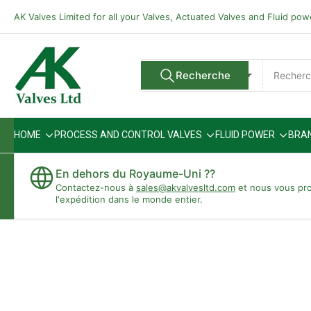
Passer
AK Valves Limited for all your Valves, Actuated Valves and Fluid po
directement
au
contenu
Rechercher
Recherche
Tous les vendeurs
des
produits
HOME
PROCESS AND CONTROL VALVES
FLUID POWER
BRA
En dehors du Royaume-Uni ??
Contactez-nous à
sales@akvalvesltd.com
et nous vous pr
l'expédition dans le monde entier.