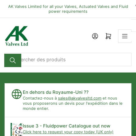
Passer
AK Valves Limited for all your Valves, Actuated Valves and Fluid
directement
power requirements
au
contenu
Ouvrir le panier
Rechercher
des
produits
En dehors du Royaume-Uni ??
Contactez-nous à
sales@akvalvesltd.com
et nous
vous proposerons un devis pour l'expédition dans le
monde entier.
Issue 3 - Fluidpower Catalogue out now
Click here to request your copy today (UK only)