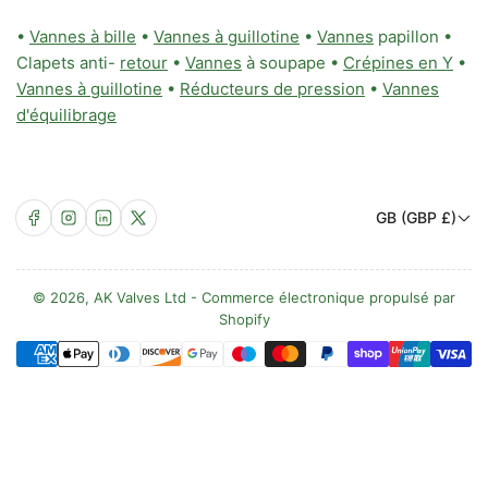
•
Vannes à bille
•
Vannes à guillotine
•
Vannes
papillon •
Clapets anti-
retour
•
Vannes
à soupape •
Crépines en Y
•
Vannes à guillotine
•
Réducteurs de pression
•
Vannes
d'équilibrage
P
Facebook
Instagram
LinkedIn
X
GB (GBP £)
a
y
s
© 2026,
AK Valves Ltd
-
Commerce électronique propulsé par
Shopify
/
Méthodes
R
de
é
paiement
g
i
o