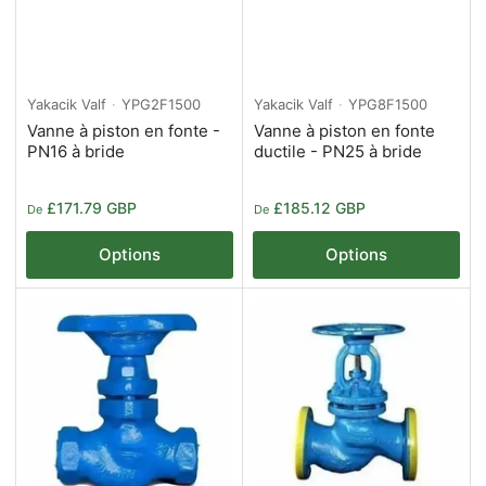
Yakacik Valf
YPG2F1500
Yakacik Valf
YPG8F1500
Vanne à piston en fonte -
Vanne à piston en fonte
PN16 à bride
ductile - PN25 à bride
Prix
Prix
£171.79 GBP
£185.12 GBP
De
De
Options
Options