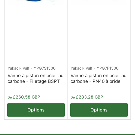
Yakacik Valf
YPG7S1500
Yakacik Valf
YPG7F1500
Vanne à piston en acier au
Vanne à piston en acier au
carbone - Filetage BSPT
carbone - PN40 à bride
Prix
Prix
£260.58 GBP
£283.28 GBP
De
De
Options
Options