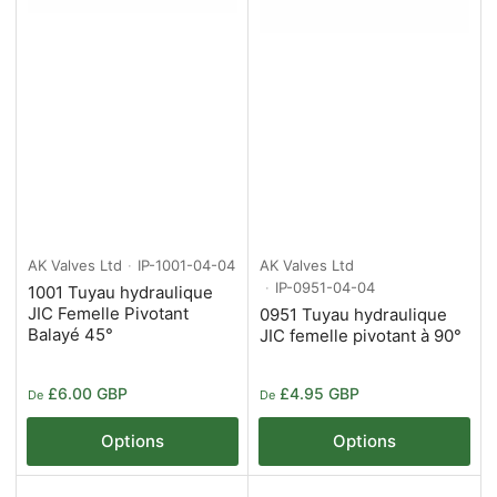
AK Valves Ltd
IP-1001-04-04
AK Valves Ltd
IP-0951-04-04
1001 Tuyau hydraulique
JIC Femelle Pivotant
0951 Tuyau hydraulique
Balayé 45°
JIC femelle pivotant à 90°
Prix
Prix
£6.00 GBP
£4.95 GBP
De
De
Options
Options