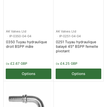
AK Valves Ltd
AK Valves Ltd
IP-0350-04-04
IP-0251-04-04
0350 Tuyau hydraulique
0251 Tuyau hydraulique
droit BSPP mâle
balayé 45° BSPP femelle
pivotant
Prix
Prix
£2.67 GBP
£4.25 GBP
De
De
Options
Options