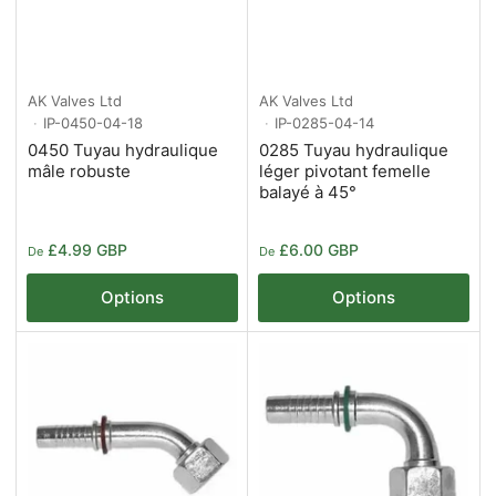
AK Valves Ltd
AK Valves Ltd
IP-0450-04-18
IP-0285-04-14
0450 Tuyau hydraulique
0285 Tuyau hydraulique
mâle robuste
léger pivotant femelle
balayé à 45°
Prix
Prix
£4.99 GBP
£6.00 GBP
De
De
Options
Options