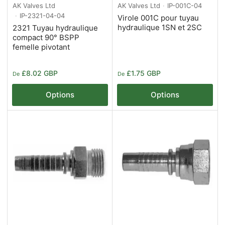
AK Valves Ltd
AK Valves Ltd
IP-001C-04
IP-2321-04-04
Virole 001C pour tuyau
hydraulique 1SN et 2SC
2321 Tuyau hydraulique
compact 90° BSPP
femelle pivotant
Prix
Prix
£8.02 GBP
£1.75 GBP
De
De
Options
Options