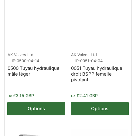
AK Valves Ltd
AK Valves Ltd
IP-0500-04-14
IP-0051-04-04
0500 Tuyau hydraulique
0051 Tuyau hydraulique
mâle léger
droit BSPP femelle
pivotant
Prix
Prix
£3.15 GBP
£2.41 GBP
De
De
Options
Options