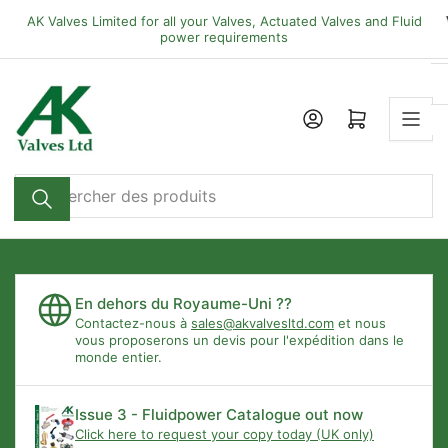
Passer
AK Valves Limited for all your Valves, Actuated Valves and Fluid
directement
power requirements
au
contenu
Ouvrir le panier
Rechercher
des
produits
En dehors du Royaume-Uni ??
Contactez-nous à
sales@akvalvesltd.com
et nous
vous proposerons un devis pour l'expédition dans le
monde entier.
Issue 3 - Fluidpower Catalogue out now
Click here to request your copy today (UK only)