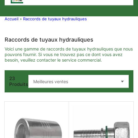
Accueil
»
Raccords de tuyaux hydrauliques
Raccords de tuyaux hydrauliques
Voici une gamme de raccords de tuyaux hydrauliques que nous
pouvons fournir. Si vous ne trouvez pas ce dont vous avez
besoin, veuillez contacter le service commercial.
23
T
Produits
r
i
e
r
p
a
r
: