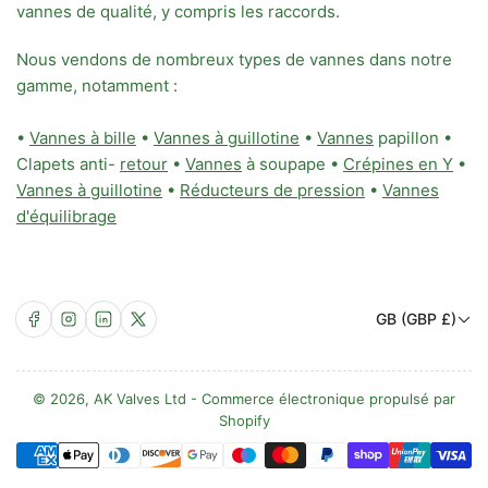
vannes de qualité, y compris les raccords.
Nous vendons de nombreux types de vannes dans notre
gamme, notamment :
•
Vannes à bille
•
Vannes à guillotine
•
Vannes
papillon •
Clapets anti-
retour
•
Vannes
à soupape •
Crépines en Y
•
Vannes à guillotine
•
Réducteurs de pression
•
Vannes
d'équilibrage
P
Facebook
Instagram
LinkedIn
X
GB (GBP £)
a
y
s
© 2026,
AK Valves Ltd
-
Commerce électronique propulsé par
Shopify
/
Méthodes
R
de
é
paiement