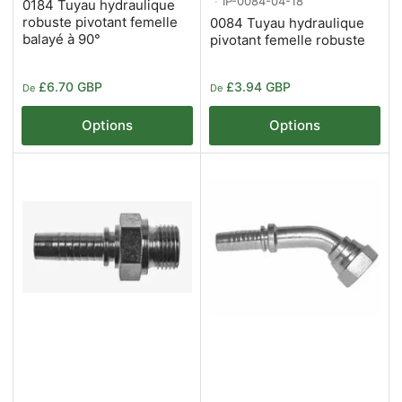
IP-0084-04-18
0184 Tuyau hydraulique
robuste pivotant femelle
0084 Tuyau hydraulique
balayé à 90°
pivotant femelle robuste
Prix
Prix
£6.70 GBP
£3.94 GBP
De
De
Options
Options