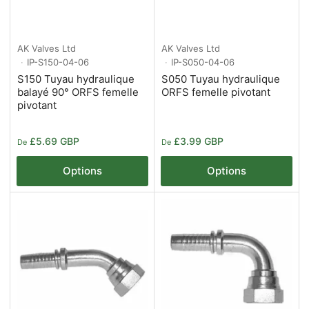
AK Valves Ltd
AK Valves Ltd
IP-S150-04-06
IP-S050-04-06
S150 Tuyau hydraulique
S050 Tuyau hydraulique
balayé 90° ORFS femelle
ORFS femelle pivotant
pivotant
Prix
Prix
£5.69 GBP
£3.99 GBP
De
De
Options
Options