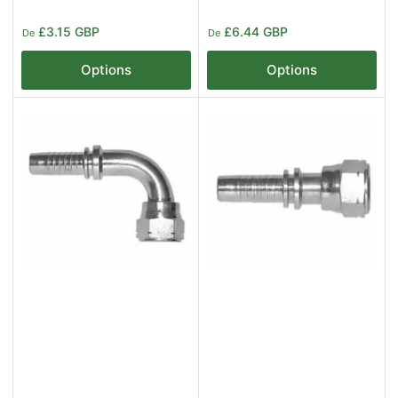
Prix
Prix
£3.15 GBP
£6.44 GBP
De
De
Options
Options