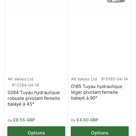
AK Valves Ltd
AK Valves Ltd
IP-0185-04-14
IP-0284-04-18
0185 Tuyau hydraulique
léger pivotant femelle
0284 Tuyau hydraulique
balayé à 90°
robuste pivotant femelle
balayé à 45°
Prix
Prix
£9.55 GBP
£4.60 GBP
De
De
Options
Options