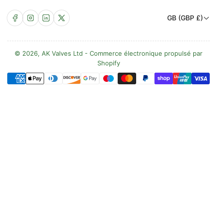
P
Facebook
Instagram
LinkedIn
X
GB (GBP £)
a
y
s
© 2026,
AK Valves Ltd
-
Commerce électronique propulsé par
Shopify
/
Méthodes
R
de
é
paiement
g
i
o
n