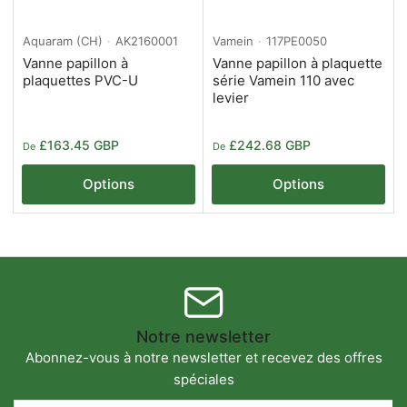
Aquaram (CH)
AK2160001
Vamein
117PE0050
Vanne papillon à
Vanne papillon à plaquette
plaquettes PVC-U
série Vamein 110 avec
levier
Prix
Prix
£163.45 GBP
£242.68 GBP
De
De
Options
Options
Notre newsletter
Abonnez-vous à notre newsletter et recevez des offres
spéciales