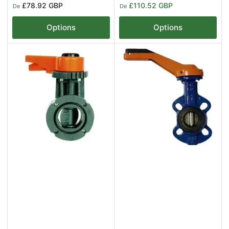
de
Prix
£78.92 GBP
£110.52 GBP
De
De
solde
Options
Options