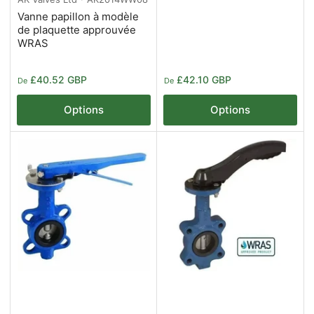
Vanne papillon à modèle
de plaquette approuvée
WRAS
Prix
Prix
£40.52 GBP
£42.10 GBP
De
De
Options
Options