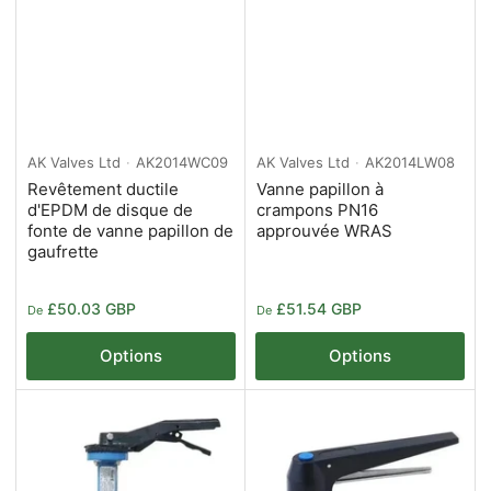
AK Valves Ltd
AK2014WC09
AK Valves Ltd
AK2014LW08
Revêtement ductile
Vanne papillon à
d'EPDM de disque de
crampons PN16
fonte de vanne papillon de
approuvée WRAS
gaufrette
Prix
Prix
£50.03 GBP
£51.54 GBP
De
De
Options
Options