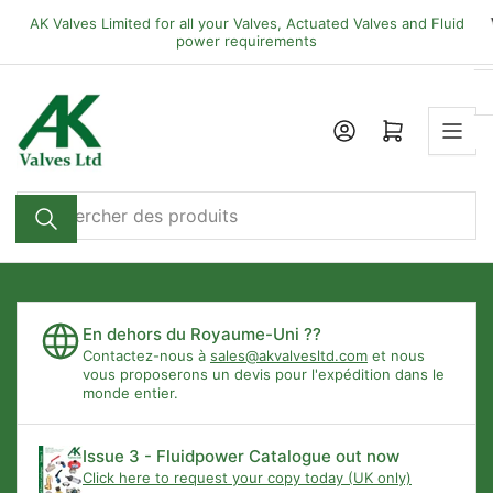
Passer
AK Valves Limited for all your Valves, Actuated Valves and Fluid
directement
power requirements
au
contenu
Ouvrir le panier
Rechercher
des
produits
En dehors du Royaume-Uni ??
Contactez-nous à
sales@akvalvesltd.com
et nous
vous proposerons un devis pour l'expédition dans le
monde entier.
Issue 3 - Fluidpower Catalogue out now
Click here to request your copy today (UK only)