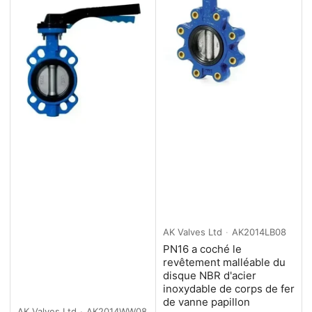
r
:
AK Valves Ltd
AK2014LB08
PN16 a coché le
revêtement malléable du
disque NBR d'acier
inoxydable de corps de fer
de vanne papillon
AK Valves Ltd
AK2014WW08