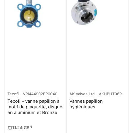
Tecofi
VPI444902EP0040
AK Valves Ltd
AKHBUT06P
Tecofi – vanne papillon à
Vannes papillon
motif de plaquette, disque
hygiéniques
en aluminium et Bronze
Prix
Prix
£111.24 GBP