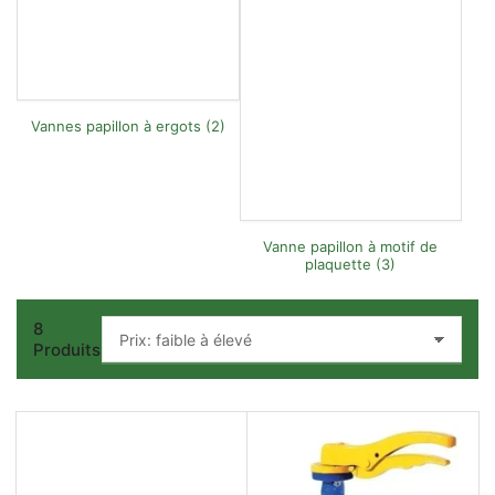
Vannes papillon à ergots (2)
Vanne papillon à motif de
plaquette (3)
8
T
Produits
r
i
e
r
p
a